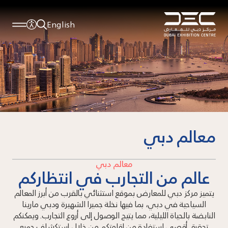
English
معالم دبي
معالم دبي
عالم من التجارب في انتظاركم
يتميز مركز دبي للمعارض بموقع استثنائي بالقرب من أبرز المعالم
السياحية في دبي، بما فيها نخلة جميرا الشهيرة ودبي مارينا
النابضة بالحياة الليلية، مما يتيح الوصول إلى أروع التجارب. ويمكنكم
تحقيق أقصى استفادة من إقامتكم من خلال استكشاف جميع