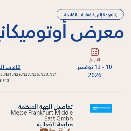
العودة إلى الفعاليات القادمة
معرض أوتوميكاني
التاريخ
10 - 12 نوفمبر
قاعات ال
2026
3
،
N31
،
N29
،
N27
،
N25
،
N23
،
N21
5
،
S13
تفاصيل الجهة المنظمة
Messe Frankfurt Middle
East Gmbh
متابعة الفعالية