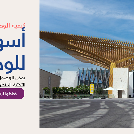
كيفية الو
أسه
للو
يمكن الوصول 
التحتية المت
خططوا لزي