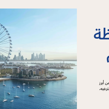
ظة
 أبرز
ترفيه،