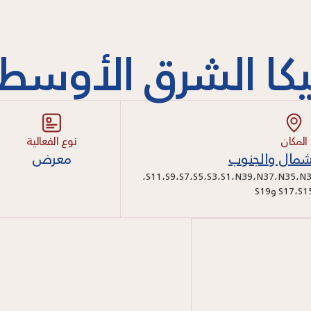
كا الشرق الأوسط
المكان
نوع الفعالية
شمال والجنوب
معرض
،
S11
،
S9
،
S7
،
S5
،
S3
،
S1
،
N39
،
N37
،
N35
،
N3
S1
،
S17
و
S19