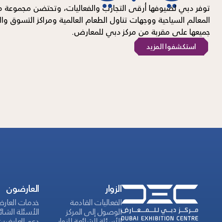
توفر دبي لضيوفها أرقى التجارب والفعاليات، وتحتضن مجموعة من
المعالم السياحية ووجهات تناول الطعام العالمية ومراكز التسوق وال
جميعها على مقربة من مركز دبي للمعارض.
استكشفوا المزيد
الزوار
العارضون
الفعاليات القادمة
خدمات العار
الوصول إلى المركز
الأسئلة الشائ
الأسئلة الشائعة للزوار
دعم العارضين