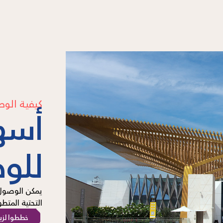
كيفية الو
أسه
للو
يمكن الوصول 
التحتية المت
خططوا لزي